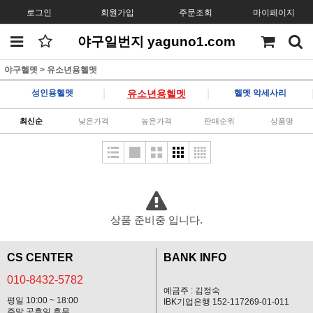
로그인
회원가입
주문조회
마이페이지
야구일번지 yaguno1.com
야구헬멧
>
유소년용헬멧
|
|
성인용헬멧
유소년용헬멧
헬멧 악세사리
최신순
낮은가격
높은가격
판매순위
상품명
상품 준비중 입니다.
CS CENTER
BANK INFO
010-8432-5782
예금주 : 김정숙
평일 10:00 ~ 18:00
IBK기업은행 152-117269-01-011
주말,공휴일 휴무