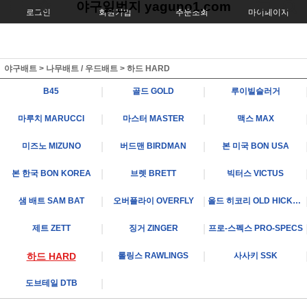
야구일번지 yaguno1.com
로그인
회원가입
주문조회
마이페이지
야구배트
>
나무배트 / 우드배트
>
하드 HARD
|
|
B45
골드 GOLD
루이빌슬러거
|
|
마루치 MARUCCI
마스터 MASTER
맥스 MAX
|
|
미즈노 MIZUNO
버드맨 BIRDMAN
본 미국 BON USA
|
|
본 한국 BON KOREA
브렛 BRETT
빅터스 VICTUS
|
|
샘 배트 SAM BAT
오버플라이 OVERFLY
올드 히코리 OLD HICKORY
|
|
제트 ZETT
징거 ZINGER
프로-스펙스 PRO-SPECS
|
|
하드 HARD
롤링스 RAWLINGS
사사키 SSK
|
도브테일 DTB