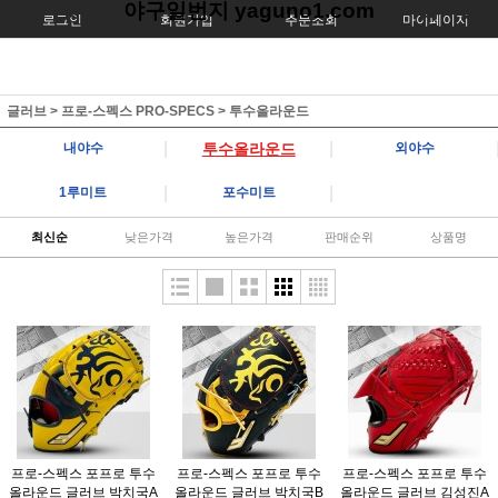
야구일번지 yaguno1.com
로그인
회원가입
주문조회
마이페이지
글러브
>
프로-스펙스 PRO-SPECS
>
투수올라운드
|
|
내야수
투수올라운드
외야수
|
|
1루미트
포수미트
최신순
낮은가격
높은가격
판매순위
상품명
프로-스펙스 포프로 투수
프로-스펙스 포프로 투수
프로-스펙스 포프로 투수
올라운드 글러브 박치국A
올라운드 글러브 박치국B
올라운드 글러브 김성진A