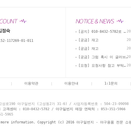
김정숙
20
[공지] 010-8432-5782로 카톡, 문자, 전화로 문의 부탁드립니다.
20
[궁금] 재고
152-117269-01-011
20
[궁금] 재고
20
[궁금] 그럼 혹시 이 글러브 경식으로 써도 괜찮을까요?
20
[요청] 요청사항 참고 부탁드립니다
이용약관
이용안내
1:1문의
로190 야구일번지 (고성동2가 31-6) / 사업자등록번호 : 504-23-09098
객센터 : 010-8432-5782 / 야구일번지 매장 연락처 : 053-351-5966
1-5965
re information. Copyright (c) 2016 야구일번지 - 야구용품 전문 쇼핑몰 y