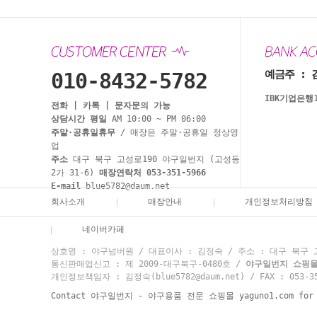
예금주 : 
010-8432-5782
IBK기업은행
전화 | 카톡 | 문자문의 가능
상담시간 평일
AM 10:00 ~ PM 06:00
주말·공휴일휴무
/ 매장은 주말·공휴일 정상영
업
주소
대구 북구 고성로190 야구일번지 (고성동
2가 31-6)
매장연락처 053-351-5966
E-mail
blue5782@daum.net
회사소개
매장안내
개인정보처리방침
네이버카페
상호명 : 야구넘버원 / 대표이사 : 김정숙 / 주소 : 대구 북구 고성
통신판매업신고 : 제 2009-대구북구-0480호 /
야구일번지 쇼핑몰 고
개인정보책임자 : 김정숙(blue5782@daum.net) / FAX : 053-35
Contact 야구일번지 - 야구용품 전문 쇼핑몰 yaguno1.com for mo