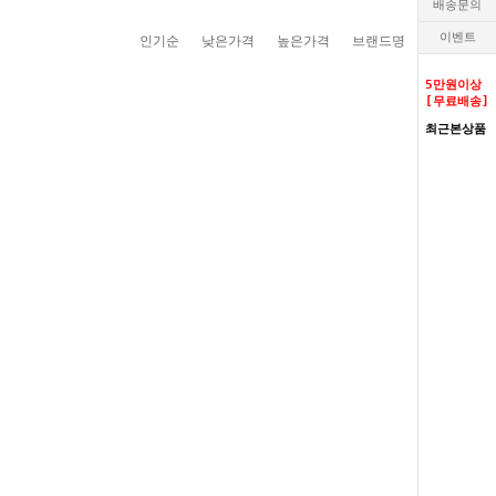
배송문의
이벤트
인기순
낮은가격
높은가격
브랜드명
5만원이상
[무료배송]
최근본상품