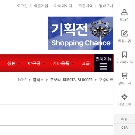
로그인
회원가입
마이페이지
주문내역
장바구니
로그인
회원가입
마이페이지
심판
야구공
기타용품
고글
HOME
>
글러브
>
구보타 KUBOTA SLUGGER
>
포수미트
장바구니
배송조회
리뷰
Q&A