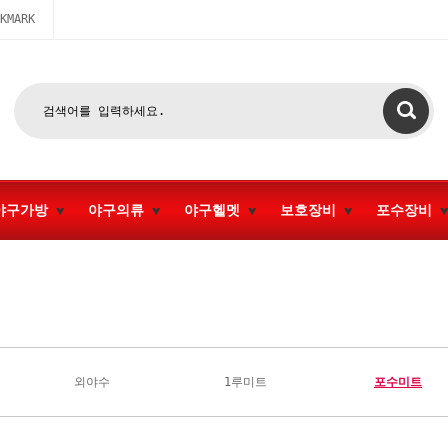
KMARK
야구가방
야구의류
야구헬멧
보호장비
포수장비
외야수
1루미트
포수미트