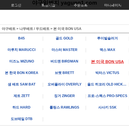
야구일번지 yaguno1.com
로그인
회원가입
주문조회
마이페이지
야구배트
>
나무배트 / 우드배트
>
본 미국 BON USA
|
|
B45
골드 GOLD
루이빌슬러거
|
|
마루치 MARUCCI
마스터 MASTER
맥스 MAX
|
|
미즈노 MIZUNO
버드맨 BIRDMAN
본 미국 BON USA
|
|
본 한국 BON KOREA
브렛 BRETT
빅터스 VICTUS
|
|
샘 배트 SAM BAT
오버플라이 OVERFLY
올드 히코리 OLD HICKORY
|
|
제트 ZETT
징거 ZINGER
프로-스펙스 PRO-SPECS
|
|
하드 HARD
롤링스 RAWLINGS
사사키 SSK
|
도브테일 DTB