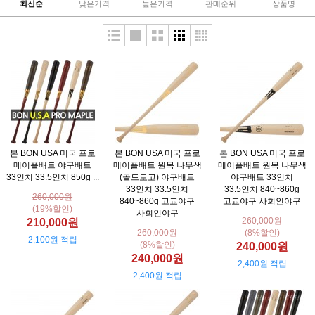
최신순
낮은가격
높은가격
판매순위
상품명
본 BON USA 미국 프로
본 BON USA 미국 프로
본 BON USA 미국 프로
메이플배트 야구배트
메이플배트 원목 나무색
메이플배트 원목 나무색
33인치 33.5인치 850g ...
(골드로고) 야구배트
야구배트 33인치
33인치 33.5인치
33.5인치 840~860g
260,000원
840~860g 고교야구
고교야구 사회인야구
(19%할인)
사회인야구
260,000원
210,000원
260,000원
(8%할인)
2,100원 적립
(8%할인)
240,000원
240,000원
2,400원 적립
2,400원 적립