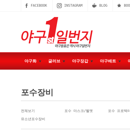
FACEBOOK
INSTAGRAM
BLOG
BOO
야구화
글러브
야구장갑
야구배트
포수장비
전체보기
포수 마스크/헬멧
포수 프로텍
유소년포수장비