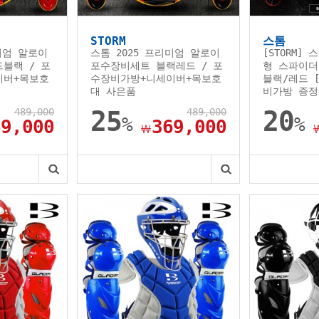
STORM
스톰
미엄 알로이
스톰 2025 프리미엄 알로이
[STORM] 
블랙 / 포
포수장비세트 블랙레드 / 포
형 스파이더
이버+목보호
수장비가방+니세이버+목보호
블랙/레드 
대 사은품
비가방 증정
489,000
25
489,000
20
%
%
69,000
369,000
￦