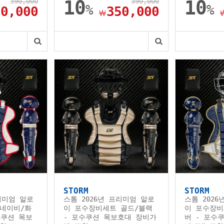
390,000
10
390,000
10
%
%
50,000
350,000
￦
STORM
STORM
리미엄 알로
스톰 2026년 프리미엄 알로
스톰 202
네이비/화
이 포수장비세트 골드/블랙
이 포수장비
수쿠션 목보
- 포수쿠션 목보호대 장비가
버 - 포수