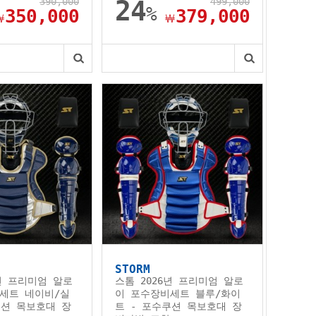
390,000
24
499,000
%
350,000
379,000
￦
￦
STORM
6년 프리미엄 알로
스톰 2026년 프리미엄 알로
세트 네이비/실
이 포수장비세트 블루/화이
쿠션 목보호대 장
트 - 포수쿠션 목보호대 장