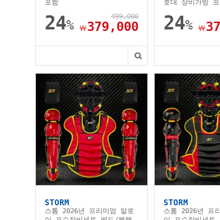
포함
호대 장비가방 
24
499,000
24
%
%
379,000
3
￦
￦
STORM
STORM
스톰 2026년 프리미엄 알로
스톰 2026년 프
이 포수장비세트 레드/블랙
이 포수장비세트 