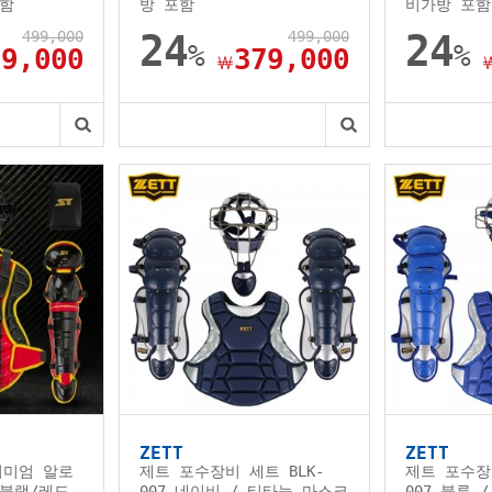
포함
방 포함
비가방 포함
499,000
24
499,000
24
%
%
79,000
379,000
￦
ZETT
ZETT
리미엄 알로
제트 포수장비 세트 BLK-
제트 포수장비
블랙/레드
007 네이비 / 티타늄 마스크
007 블루 