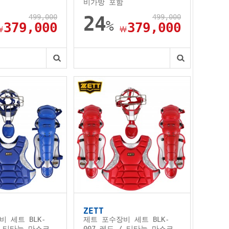
비가방 포함
499,000
24
499,000
%
379,000
379,000
￦
￦
ZETT
 세트 BLK-
제트 포수장비 세트 BLK-
/ 티타늄 마스크
007 레드 / 티타늄 마스크