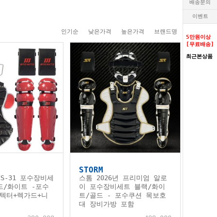
배송문의
이벤트
인기순
낮은가격
높은가격
브랜드명
5만원이상
[무료배송]
최근본상품
O
STORM
S-31 포수장비세
스톰 2026년 프리미엄 알로
드/화이트 -포수
이 포수장비세트 블랙/화이
텍터+렉가드+니
트/골드 - 포수쿠션 목보호
대 장비가방 포함