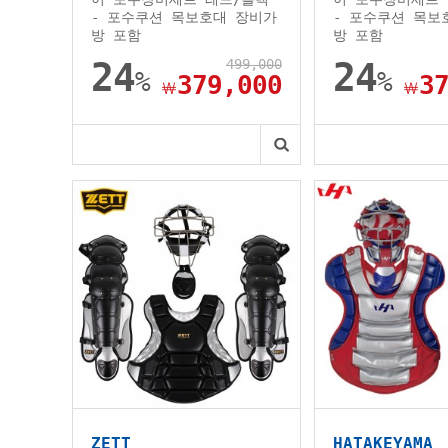
- 포수쿠션 목보호대 장비가
- 포수쿠션 목보
방 포함
방 포함
24
499,000
24
%
%
379,000
3
￦
￦
ZETT
HATAKEYAMA