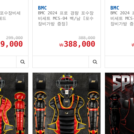
BMC
BMC
 포수장비세
BMC 2024 프로 경량 포수장
BMC 202
레드
비세트 MCS-04 백/남 [포수
비세트 MCS
장비가방 증정]
장비가방 증
299,000
388,000
99,000
388,000
￦