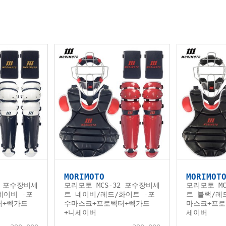
MORIMOTO
MORIMOT
5 포수장비세
모리모토 MCS-32 포수장비세
모리모토 MC
네이비 -포
트 네이비/레드/화이트 -포
트 블랙/레
터+렉가드
수마스크+프로텍터+렉가드
마스크+프로
+니세이버
세이버