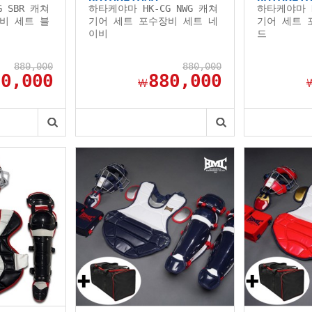
 SBR 캐쳐
하타케야마 HK-CG NWG 캐쳐
하타케야마 H
비 세트 블
기어 세트 포수장비 세트 네
기어 세트 
이비
드
880,000
880,000
80,000
880,000
￦