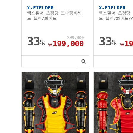
X-FIELDER
X-FIELDER
엑스필더 초경량 포수장비세
엑스필더 초경량
트 블랙/화이트
트 블랙/화이트/
33
299,000
33
%
%
199,000
1
￦
￦