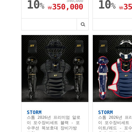
10
390,000
10
%
%
350,000
3
￦
￦
STORM
STORM
스톰 2026년 프리미엄 알로
스톰 2026년 프
이 포수장비세트 블랙 - 포
이 포수장비세트 
수쿠션 목보호대 장비가방
이트/레드 - 포