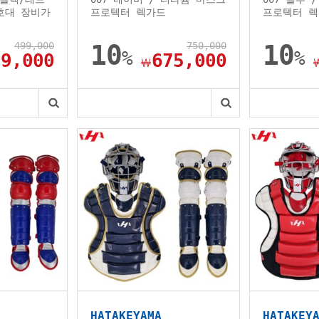
호대 장비가
프로텍터 렉가드
프로텍터 
499,000
10
750,000
10
%
%
79,000
675,000
￦
HATAKEYAMA
HATAKEY