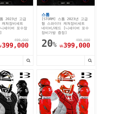
스톰
스톰 2023년 고급
[STORM] 스톰 2023년 고급
 캐쳐장비세트
형 스파이더 캐쳐장비세트
[니세이버 포수장
네이비/레드 [니세이버 포수
]
장비가방 증정]
499,000
20
499,000
%
399,000
399,000
￦
￦