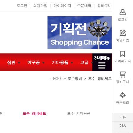
로그인
회원가입
마이페이지
주문내역
장바구니
로그인
회원가입
마이페이지
심판
야구공
기타용품
고글
HOME
>
포수장비
>
포수 장비세트
장바구니
배송조회
가방
포수 장비세트
포수 기타용품
리뷰
Q&A