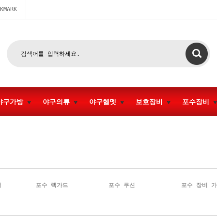
KMARK
야구가방
야구의류
야구헬멧
보호장비
포수장비
터
포수 렉가드
포수 쿠션
포수 장비 