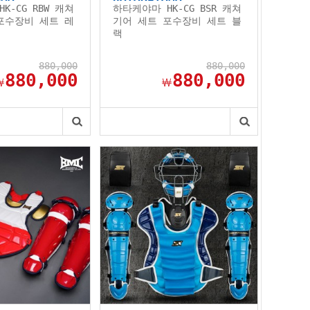
K-CG RBW 캐쳐
하타케야마 HK-CG BSR 캐쳐
포수장비 세트 레
기어 세트 포수장비 세트 블
랙
880,000
880,000
880,000
880,000
￦
￦