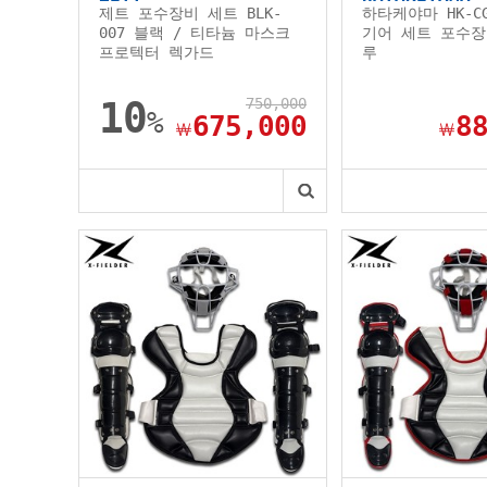
제트 포수장비 세트 BLK-
하타케야마 HK-CG
007 블랙 / 티타늄 마스크
기어 세트 포수장
프로텍터 렉가드
루
10
750,000
%
675,000
8
￦
￦