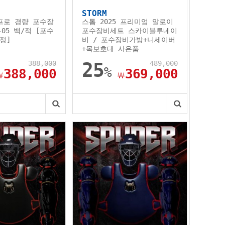
STORM
4 프로 경량 포수장
스톰 2025 프리미엄 알로이
-05 백/적 [포수
포수장비세트 스카이블루네이
정]
비 / 포수장비가방+니세이버
+목보호대 사은품
388,000
25
489,000
%
388,000
369,000
￦
￦