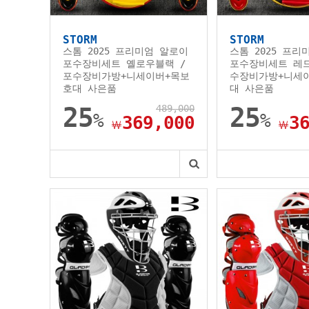
STORM
STORM
스톰 2025 프리미엄 알로이
스톰 2025 프리
포수장비세트 옐로우블랙 /
포수장비세트 레드
포수장비가방+니세이버+목보
수장비가방+니세
호대 사은품
대 사은품
25
489,000
25
%
%
369,000
3
￦
￦