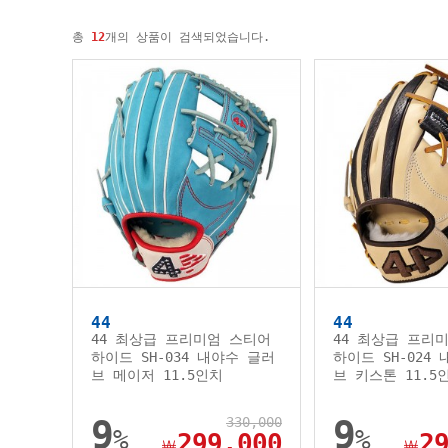
총
12
개의 상품이 검색되었습니다.
44
44
44 최상급 프리미엄 스티어
44 최상급 프리
하이드 SH-034 내야수 글러
하이드 SH-024
브 메이저 11.5인치
브 키스톤 11.5
9
330,000
9
%
%
299,000
2
￦
￦