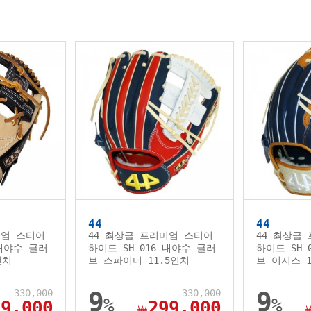
44
44
미엄 스티어
44 최상급 프리미엄 스티어
44 최상급
 내야수 글러
하이드 SH-016 내야수 글러
하이드 SH-
인치
브 스파이더 11.5인치
브 이지스 1
330,000
9
330,000
9
%
%
99,000
299,000
￦