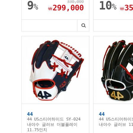
9
330,000
10
%
%
299,000
3
￦
￦
44
44
44 US스티어하이드 SY-024
44 US스티어하이드
내야수 글러브 더블플레이
내야수 글러브 11
11.75인치