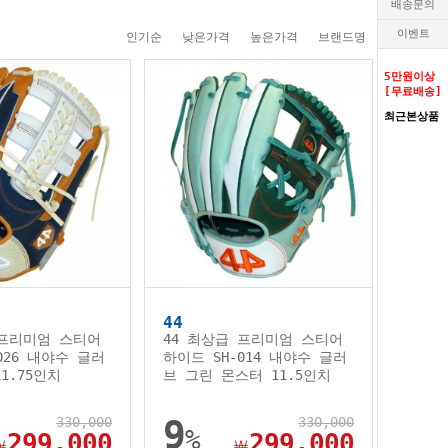
배송문의
이벤트
인기순
낮은가격
높은가격
브랜드명
5만원이상
[무료배송]
최근본상품
44
 프리미엄 스티어
44 최상급 프리미엄 스티어
026 내야수 글러
하이드 SH-014 내야수 글러
1.75인치
브 그린 몬스터 11.5인치
330,000
9
330,000
%
299,000
299,000
￦
￦