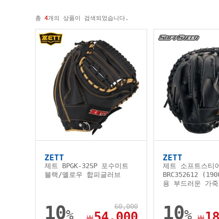
총
4
개의 상품이 검색되었습니다.
ZETT
ZETT
제트 BPGK-32SP 포수미트
제트 소프트스티
블랙/옐로우 합피글러브
BRC352612 (1
용 부드러운 가죽
10
60,000
10
%
%
54,000
1
￦
￦