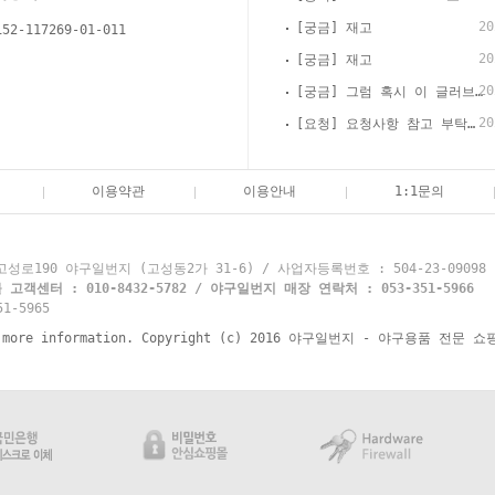
20
[궁금] 재고
152-117269-01-011
20
[궁금] 재고
20
[궁금] 그럼 혹시 이 글러브 경식으로 써도 괜찮을까요?
20
[요청] 요청사항 참고 부탁드립니다
이용약관
이용안내
1:1문의
로190 야구일번지 (고성동2가 31-6) / 사업자등록번호 : 504-23-09098
객센터 : 010-8432-5782 / 야구일번지 매장 연락처 : 053-351-5966
1-5965
re information. Copyright (c) 2016 야구일번지 - 야구용품 전문 쇼핑몰 y