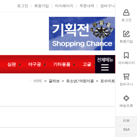
로그인
회원가입
마이페이지
주문내역
장바구니
로그인
회원가입
마이페이지
심판
야구공
기타용품
고글
HOME
>
글러브
>
유소년/어린이용
>
포수미트
장바구니
배송조회
리뷰
Q&A