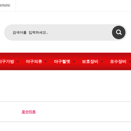
KMARK
야구가방
야구의류
야구헬멧
보호장비
포수장비
포수미트