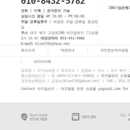
010-8432-5782
IBK기업은행
전화 | 카톡 | 문자문의 가능
상담시간 평일
AM 10:00 ~ PM 06:00
주말·공휴일휴무
/ 매장은 주말·공휴일 정상영
업
주소
대구 북구 고성로190 야구일번지 (고성동
2가 31-6)
매장연락처 053-351-5966
E-mail
blue5782@daum.net
회사소개
매장안내
개인정보처리방침
네이버카페
상호명 : 야구넘버원 / 대표이사 : 김정숙 / 주소 : 대구 북구 고성
통신판매업신고 : 제 2009-대구북구-0480호 /
야구일번지 쇼핑몰 고
개인정보책임자 : 김정숙(blue5782@daum.net) / FAX : 053-35
Contact 야구일번지 - 야구용품 전문 쇼핑몰 yaguno1.com for mo