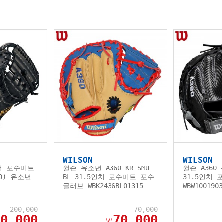
WILSON
WILSON
어 포수미트
윌슨 유소년 A360 KR SMU
윌슨 A36
900) 유소년
BL 31.5인치 포수미트 포수
31.5인치
글러브 WBK2436BL01315
WBW100190
200,000
70,000
80,000
70,000
￦