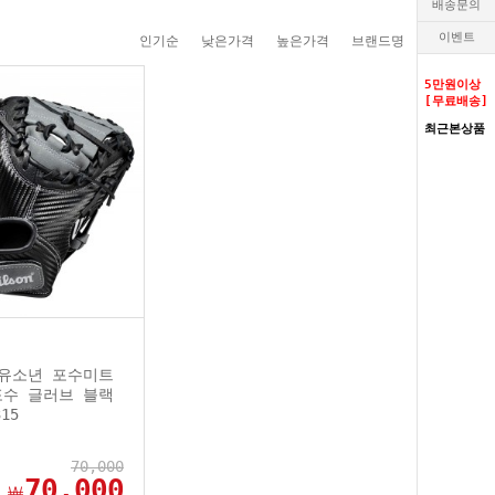
배송문의
이벤트
인기순
낮은가격
높은가격
브랜드명
5만원이상
[무료배송]
최근본상품
0 유소년 포수미트
 포수 글러브 블랙
315
70,000
70,000
￦