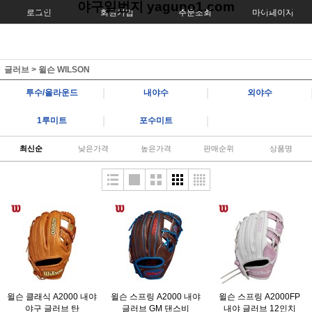
야구일번지 yaguno1.com
로그인
회원가입
주문조회
마이페이지
글러브
>
윌슨 WILSON
|
|
투수/올라운드
내야수
외야수
|
|
1루미트
포수미트
최신순
낮은가격
높은가격
판매순위
상품명
윌슨 클래식 A2000 내야
윌슨 스프링 A2000 내야
윌슨 스프링 A2000FP
야구 글러브 탄
글러브 GM 댄스비
내야 글러브 12인치