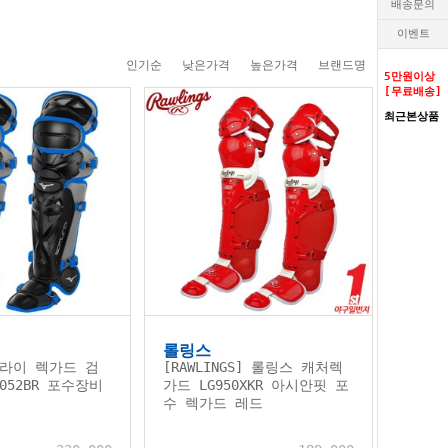
배송문의
이벤트
인기순
낮은가격
높은가격
브랜드명
5만원이상
[무료배송]
최근본상품
롤링스
라이 렉가드 검
[RAWLINGS] 롤링스 캐처렉
9052BR 포수장비
가드 LG950XKR 아시안핏 포
수 렉가드 레드