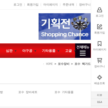
로그인
회원가입
마이페이지
주문내역
장바구니
로그인
회원가입
마이페이지
심판
야구공
기타용품
고글
HOME
>
포수장비
>
포수 렉가드
장바구니
배송조회
가방
포수 장비세트
포수 기타용품
리뷰
Q&A