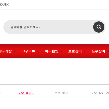
KMARK
야구가방
야구의류
야구헬멧
보호장비
포수장비
터
포수 렉가드
포수 쿠션
포수 장비 