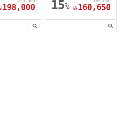
220,000
15
189,000
%
198,000
160,650
￦
￦