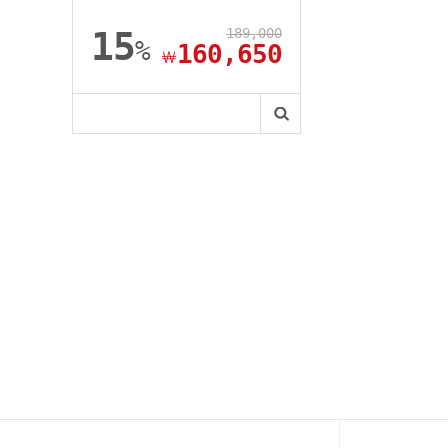
15
189,000
%
160,650
￦