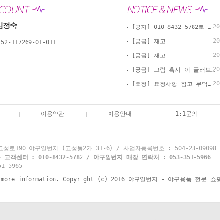
김정숙
20
[공지] 010-8432-5782로 카톡, 문자, 전화로 문의 부탁드립니다.
20
[궁금] 재고
152-117269-01-011
20
[궁금] 재고
20
[궁금] 그럼 혹시 이 글러브 경식으로 써도 괜찮을까요?
20
[요청] 요청사항 참고 부탁드립니다
이용약관
이용안내
1:1문의
로190 야구일번지 (고성동2가 31-6) / 사업자등록번호 : 504-23-09098
객센터 : 010-8432-5782 / 야구일번지 매장 연락처 : 053-351-5966
1-5965
re information. Copyright (c) 2016 야구일번지 - 야구용품 전문 쇼핑몰 y