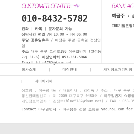
예금주 : 
010-8432-5782
IBK기업은행
전화 | 카톡 | 문자문의 가능
상담시간 평일
AM 10:00 ~ PM 06:00
주말·공휴일휴무
/ 매장은 주말·공휴일 정상영
업
주소
대구 북구 고성로190 야구일번지 (고성동
2가 31-6)
매장연락처 053-351-5966
E-mail
blue5782@daum.net
회사소개
매장안내
개인정보처리방침
네이버카페
상호명 : 야구넘버원 / 대표이사 : 김정숙 / 주소 : 대구 북구 고성
통신판매업신고 : 제 2009-대구북구-0480호 /
야구일번지 쇼핑몰 고
개인정보책임자 : 김정숙(blue5782@daum.net) / FAX : 053-35
Contact 야구일번지 - 야구용품 전문 쇼핑몰 yaguno1.com for mo