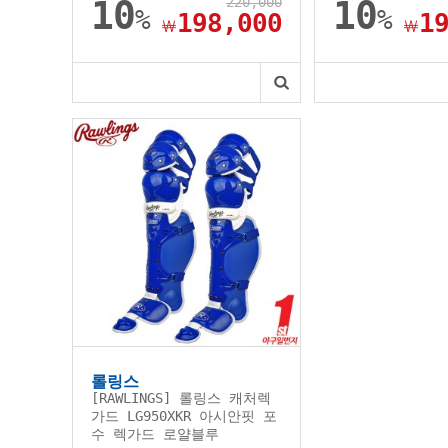
10
220,000
10
%
%
198,000
1
￦
￦
롤링스
[RAWLINGS] 롤링스 캐처렉
가드 LG950XKR 아시안핏 포
수 렉가드 로얄블루