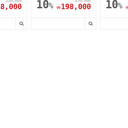
220,000
10
220,000
10
%
%
98,000
198,000
￦