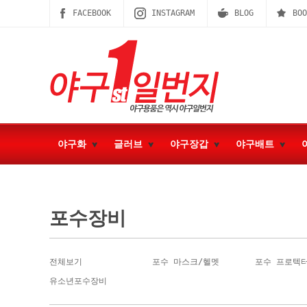
FACEBOOK
INSTAGRAM
BLOG
BOO
야구화
글러브
야구장갑
야구배트
포수장비
전체보기
포수 마스크/헬멧
포수 프로텍
유소년포수장비