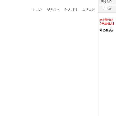
배송문의
이벤트
인기순
낮은가격
높은가격
브랜드명
5만원이상
[무료배송]
최근본상품