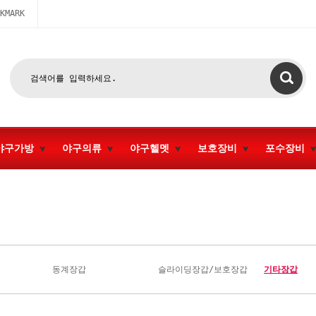
KMARK
야구가방
야구의류
야구헬멧
보호장비
포수장비
동계장갑
슬라이딩장갑/보호장갑
기타장갑