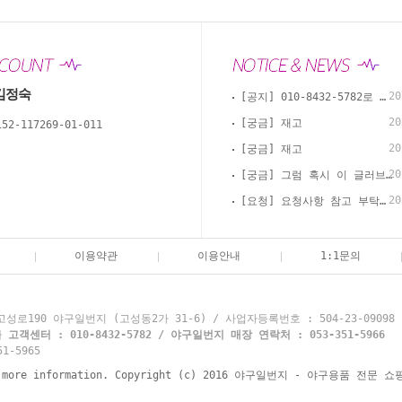
김정숙
20
[공지] 010-8432-5782로 카톡, 문자, 전화로 문의 부탁드립니다.
20
[궁금] 재고
152-117269-01-011
20
[궁금] 재고
20
[궁금] 그럼 혹시 이 글러브 경식으로 써도 괜찮을까요?
20
[요청] 요청사항 참고 부탁드립니다
이용약관
이용안내
1:1문의
로190 야구일번지 (고성동2가 31-6) / 사업자등록번호 : 504-23-09098
객센터 : 010-8432-5782 / 야구일번지 매장 연락처 : 053-351-5966
1-5965
re information. Copyright (c) 2016 야구일번지 - 야구용품 전문 쇼핑몰 y