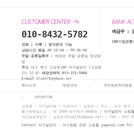
예금주 : 
010-8432-5782
IBK기업은행
전화 | 카톡 | 문자문의 가능
상담시간 평일
AM 10:00 ~ PM 06:00
주말·공휴일휴무
/ 매장은 주말·공휴일 정상영
업
주소
대구 북구 고성로190 야구일번지 (고성동
2가 31-6)
매장연락처 053-351-5966
E-mail
blue5782@daum.net
회사소개
매장안내
개인정보처리방침
네이버카페
상호명 : 야구넘버원 / 대표이사 : 김정숙 / 주소 : 대구 북구 고성
통신판매업신고 : 제 2009-대구북구-0480호 /
야구일번지 쇼핑몰 고
개인정보책임자 : 김정숙(blue5782@daum.net) / FAX : 053-35
Contact 야구일번지 - 야구용품 전문 쇼핑몰 yaguno1.com for mo