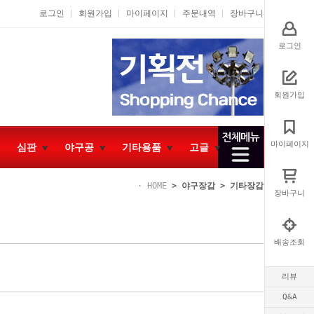
로그인
회원가입
마이페이지
주문내역
장바구니
로그인
회원가입
마이페이지
심판
야구공
기타용품
고글
HOME
>
야구장갑
>
기타장갑
장바구니
배송조회
리뷰
Q&A