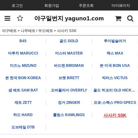
로그인
회원가입
주문조회
마이페이지
야구일번지 yaguno1.com
야구배트
>
나무배트 / 우드배트
>
사사키 SSK
|
|
B45
골드 GOLD
루이빌슬러거
|
|
마루치 MARUCCI
마스터 MASTER
맥스 MAX
|
|
미즈노 MIZUNO
버드맨 BIRDMAN
본 미국 BON USA
|
|
본 한국 BON KOREA
브렛 BRETT
빅터스 VICTUS
|
|
샘 배트 SAM BAT
오버플라이 OVERFLY
올드 히코리 OLD HICKORY
|
|
제트 ZETT
징거 ZINGER
프로-스펙스 PRO-SPECS
|
|
하드 HARD
롤링스 RAWLINGS
사사키 SSK
|
도브테일 DTB