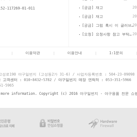
20
[궁금] 재고
152-117269-01-011
20
[궁금] 재고
20
[궁금] 그럼 혹시 이 글러브 경식으로 써도 괜찮을까요?
20
[요청] 요청사항 참고 부탁드립니다
이용약관
이용안내
1:1문의
로190 야구일번지 (고성동2가 31-6) / 사업자등록번호 : 504-23-09098
객센터 : 010-8432-5782 / 야구일번지 매장 연락처 : 053-351-5966
1-5965
re information. Copyright (c) 2016 야구일번지 - 야구용품 전문 쇼핑몰 y