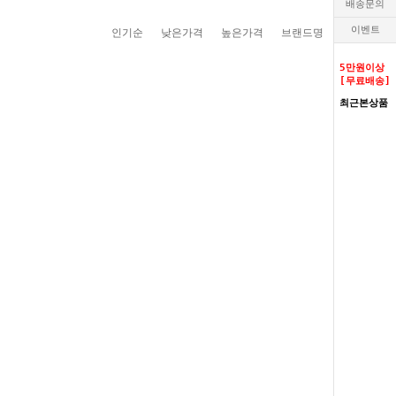
배송문의
이벤트
인기순
낮은가격
높은가격
브랜드명
5만원이상
[무료배송]
최근본상품