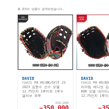
총
2
개의 상품이 검색되었습니다.
DAVID
DAVID
다비드 PA HS(BK/GY)F 23
다비드 PA HS(KO
2023 김현수 선수 모델
리아팀 에디션 김
12.75인치 1루미트 1루수
KOR 모델 네이비
글러브 좌투
12.75인치 1루
350,000
350,000
3
￦
￦