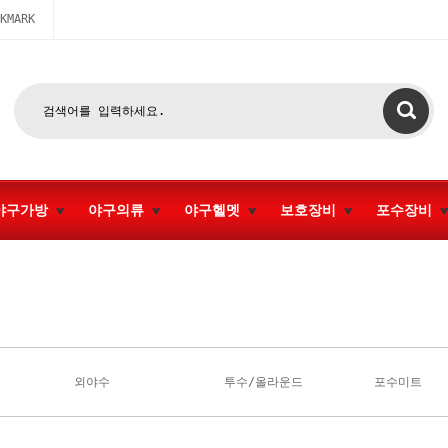
KMARK
야구가방
야구의류
야구헬멧
보호장비
포수장비
외야수
투수/올라운드
포수미트