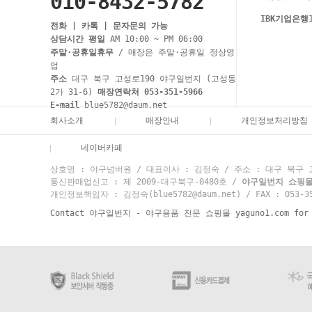
010-8432-5782
IBK기업은행
전화 | 카톡 | 문자문의 가능
상담시간 평일
AM 10:00 ~ PM 06:00
주말·공휴일휴무
/ 매장은 주말·공휴일 정상영
업
주소
대구 북구 고성로190 야구일번지 (고성동
2가 31-6)
매장연락처 053-351-5966
E-mail
blue5782@daum.net
회사소개
매장안내
개인정보처리방침
네이버카페
상호명 : 야구넘버원 / 대표이사 : 김정숙 / 주소 : 대구 북구 고성
통신판매업신고 : 제 2009-대구북구-0480호 /
야구일번지 쇼핑몰 고
개인정보책임자 : 김정숙(blue5782@daum.net) / FAX : 053-35
Contact 야구일번지 - 야구용품 전문 쇼핑몰 yaguno1.com for mo