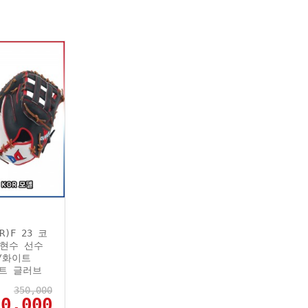
R)F 23 코
현수 선수
/화이트
미트 글러브
350,000
50,000