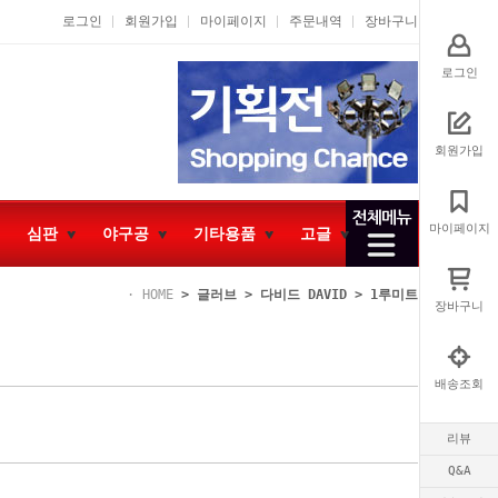
로그인
회원가입
마이페이지
주문내역
장바구니
로그인
회원가입
마이페이지
심판
야구공
기타용품
고글
HOME
>
글러브
>
다비드 DAVID
>
1루미트
장바구니
배송조회
리뷰
Q&A