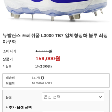
뉴발란스 프레쉬폼 L3000 TB7 일체형징화 블루 쇠징
야구화
소비자가
159,000원
159,000원
상품가
적립금
1%(1590원)
배송비
(조건)
브랜드
NEWBALANCE
옵션
+ 추가 옵션 선택