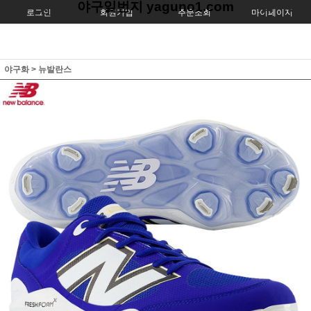
야구일번지 yaguno1.com
로그인
회원가입
주문조회
마이페이지
야구화
>
뉴발란스