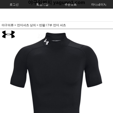
야구일번지 yaguno1.com
로그인
회원가입
주문조회
마이페이지
야구의류
>
언더셔츠 상의
>
반팔 / 7부 언더 셔츠