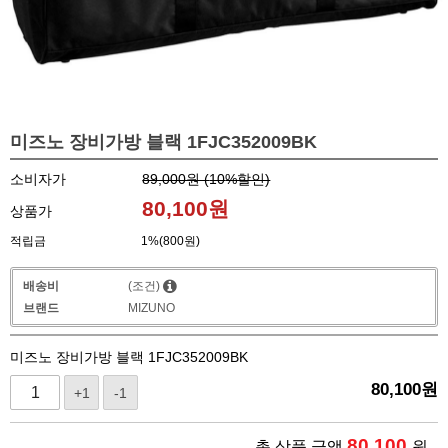
미즈노 장비가방 블랙 1FJC352009BK
소비자가
89,000원 (
10
%할인)
80,100
원
상품가
적립금
1%(800원)
배송비
(조건)
브랜드
MIZUNO
미즈노 장비가방 블랙 1FJC352009BK
80,100
원
+1
-1
80,100
총 상품 금액
원