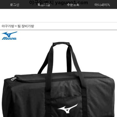
야구일번지 yaguno1.com
로그인
회원가입
주문조회
마이페이지
야구가방
>
팀 장비가방