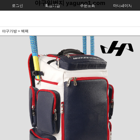
야구일번지 yaguno1.com
로그인
회원가입
주문조회
마이페이지
야구가방
>
백팩