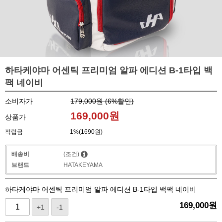
하타케야마 어센틱 프리미엄 알파 에디션 B-1타입 백
팩 네이비
소비자가
179,000원 (
6
%할인)
169,000
원
상품가
적립금
1%(1690원)
배송비
(조건)
브랜드
HATAKEYAMA
하타케야마 어센틱 프리미엄 알파 에디션 B-1타입 백팩 네이비
169,000
원
+1
-1