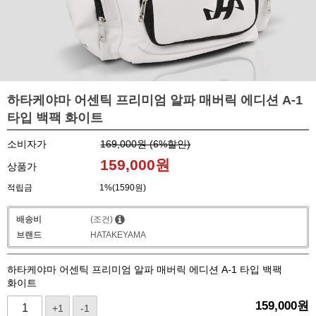
하타케야마 어센틱 프리미엄 알파 매버릭 에디션 A-1
타입 백팩 화이트
소비자가
169,000원 (
6
%할인)
159,000
원
상품가
적립금
1%(1590원)
배송비
(조건)
브랜드
HATAKEYAMA
하타케야마 어센틱 프리미엄 알파 매버릭 에디션 A-1 타입 백팩
화이트
159,000
원
+1
-1