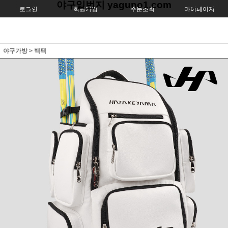
야구일번지 yaguno1.com
로그인
회원가입
주문조회
마이페이지
야구가방
>
백팩