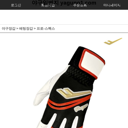
야구일번지 yaguno1.com
로그인
회원가입
주문조회
마이페이지
야구장갑
>
배팅장갑
>
프로-스펙스