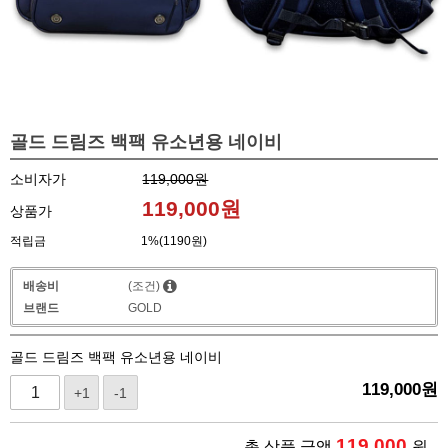
골드 드림즈 백팩 유소년용 네이비
소비자가
119,000원
119,000
원
상품가
적립금
1%(1190원)
배송비
(조건)
브랜드
GOLD
골드 드림즈 백팩 유소년용 네이비
119,000
원
+1
-1
119,000
총 상품 금액
원