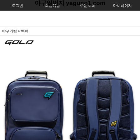
야구일번지 yaguno1.com
로그인
회원가입
주문조회
마이페이지
야구가방
>
백팩