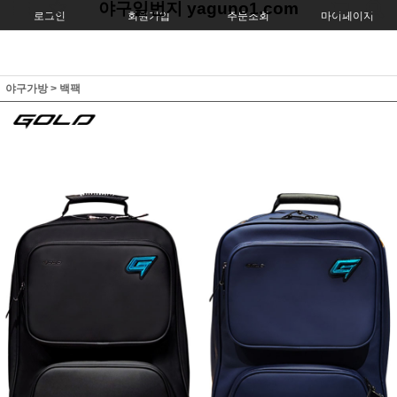
야구일번지 yaguno1.com
로그인
회원가입
주문조회
마이페이지
야구가방
>
백팩