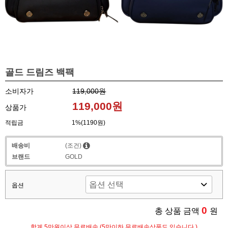
골드 드림즈 백팩
소비자가
119,000원
119,000원
상품가
적립금
1%(1190원)
배송비
(조건)
브랜드
GOLD
옵션
0
총 상품 금액
원
합계 5만원이상 무료배송 (5만이하 무료배송상품도 있습니다.)