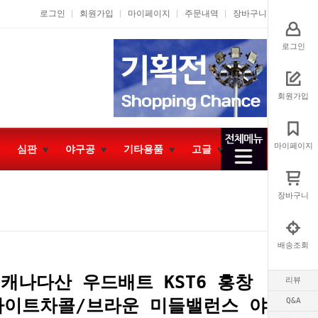
로그인
회원가입
마이페이지
주문내역
장바구니
로그인
회원가입
마이페이지
심판
야구공
기타용품
고글
장바구니
배송조회
 캐나다산 우드배트 KST6 홍창
리뷰
라이트차콜/브라운 미들밸런스 야
Q&A