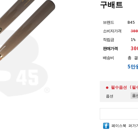
구배트
브랜드
B45
소비자가격
30
적립금
1%
30
판매가격
배송비
총 결
5만
● 필수옵션 (필
옵션
페이스북 퍼가