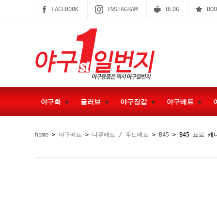
FACEBOOK
INSTAGRAM
BLOG
BOO
야구화
글러브
야구장갑
야구배트
home
>
야구배트
>
나무배트 / 우드배트
>
B45
> B45 프로 