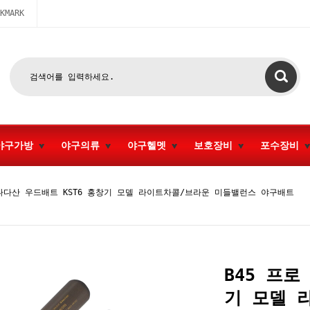
KMARK
야구가방
야구의류
야구헬멧
보호장비
포수장비
캐나다산 우드배트 KST6 홍창기 모델 라이트차콜/브라운 미들밸런스 야구배트
B45 프로
기 모델 