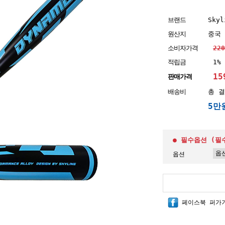
브랜드
Skyl
원산지
중국
소비자가격
22
적립금
1%
15
판매가격
배송비
총 결
5만
● 필수옵션 (필
옵션
페이스북 퍼가