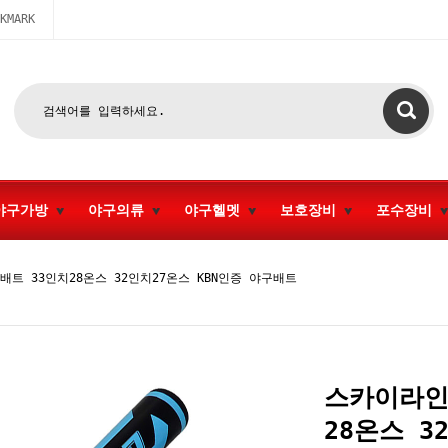
KMARK
야구가방
야구의류
야구헬멧
보호장비
포수장비
트 33인치28온스 32인치27온스 KBN인증 야구배트
스카이라인
28온스 3