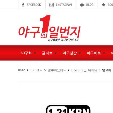
FACEBOOK
INSTAGRAM
BLOG
BOO
야구화
글러브
야구장갑
야구배트
home
>
야구배트
>
알루미늄배트
> 스카이라인 다이나모 알로이 배