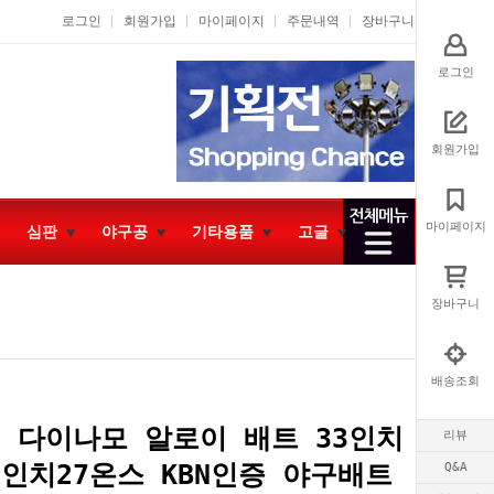
로그인
회원가입
마이페이지
주문내역
장바구니
로그인
회원가입
마이페이지
심판
야구공
기타용품
고글
장바구니
배송조회
 다이나모 알로이 배트 33인치
리뷰
2인치27온스 KBN인증 야구배트
Q&A