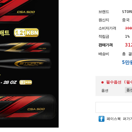
브랜드
STOR
원산지
중국
소비자가격
39
적립금
1%
31
판매가격
배송비
총 결
5만
● 필수옵션 (필
옵션
페이스북 퍼가