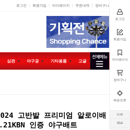
로그인
회원가입
마이페이지
주문내역
장바구니
로그인
회원가입
마이페이지
심판
야구공
기타용품
고글
장바구니
배송조회
2024 고반발 프리미엄 알로이배
리뷰
.21KBN 인증 야구배트
Q&A