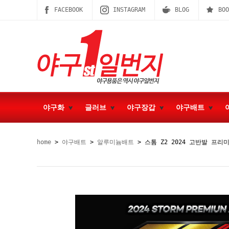
FACEBOOK
INSTAGRAM
BLOG
BOO
야구화
글러브
야구장갑
야구배트
home
>
야구배트
>
알루미늄배트
> 스톰 Z2 2024 고반발 프리