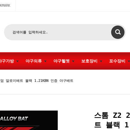
KMARK
야구가방
야구의류
야구헬멧
보호장비
포수장비
미엄 알로이배트 블랙 1.21KBN 인증 야구배트
스톰 Z2 
트 블랙 1