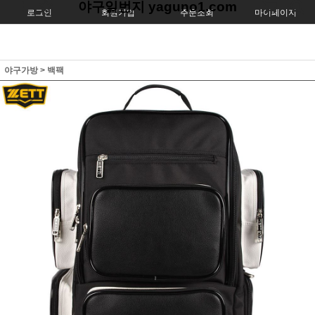
야구일번지 yaguno1.com
로그인
회원가입
주문조회
마이페이지
야구가방
>
백팩