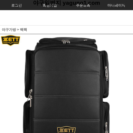
야구일번지 yaguno1.com
로그인
회원가입
주문조회
마이페이지
야구가방
>
백팩