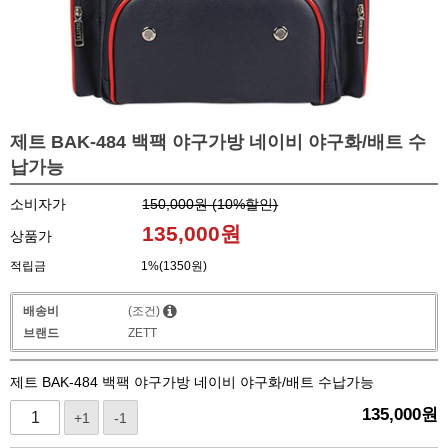
제트 BAK-484 백팩 야구가방 네이비 야구화/배트 수
납가능
소비자가
150,000원 (
10
%할인)
135,000
원
상품가
적립금
1%(1350원)
배송비
(조건)
브랜드
ZETT
제트 BAK-484 백팩 야구가방 네이비 야구화/배트 수납가능
135,000
원
+1
-1