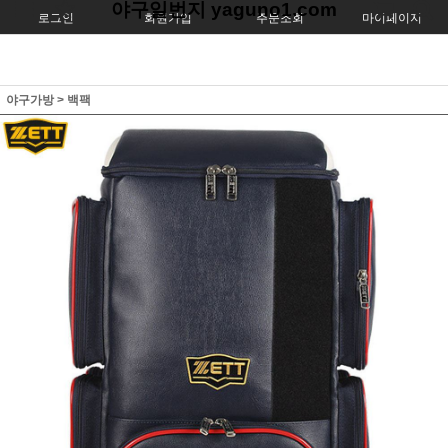
야구일번지 yaguno1.com
로그인
회원가입
주문조회
마이페이지
야구가방
>
백팩