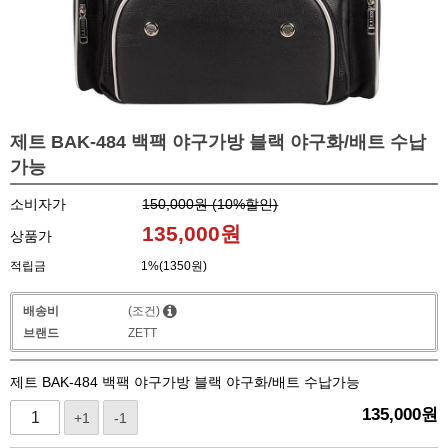
제트 BAK-484 백팩 야구가방 블랙 야구화/배트 수납
가능
소비자가
150,000원 (
10
%할인)
135,000
원
상품가
적립금
1%(1350원)
배송비
(조건)
브랜드
ZETT
제트 BAK-484 백팩 야구가방 블랙 야구화/배트 수납가능
135,000
원
+1
-1