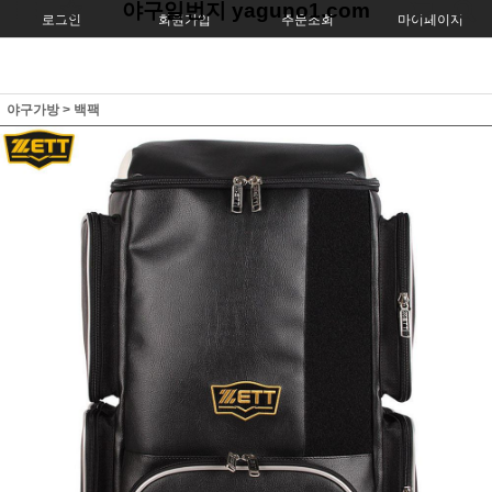
야구일번지 yaguno1.com
로그인
회원가입
주문조회
마이페이지
야구가방
>
백팩