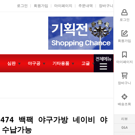
로그인
회원가입
마이페이지
주문내역
장바구니
로그인
회원가입
마이페이지
심판
야구공
기타용품
고글
장바구니
배송조회
-474 백팩 야구가방 네이비 야
리뷰
 수납가능
Q&A