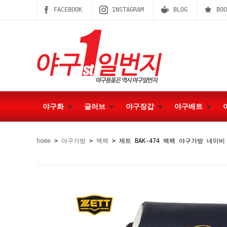
FACEBOOK
INSTAGRAM
BLOG
BOO
야구화
글러브
야구장갑
야구배트
home
>
야구가방
>
백팩
> 제트 BAK-474 백팩 야구가방 네이