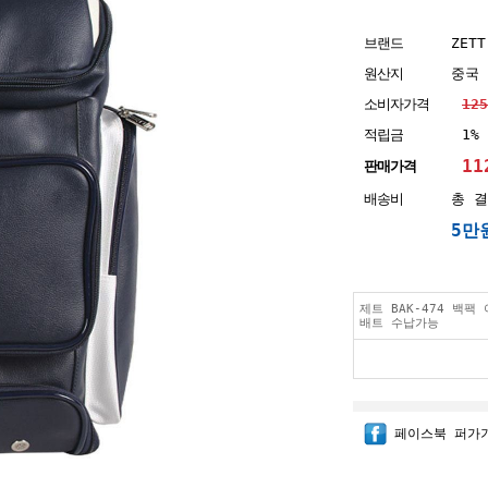
브랜드
ZETT
원산지
중국
소비자가격
12
적립금
1%
11
판매가격
배송비
총 결
5만
제트 BAK-474 백팩
배트 수납가능
페이스북 퍼가