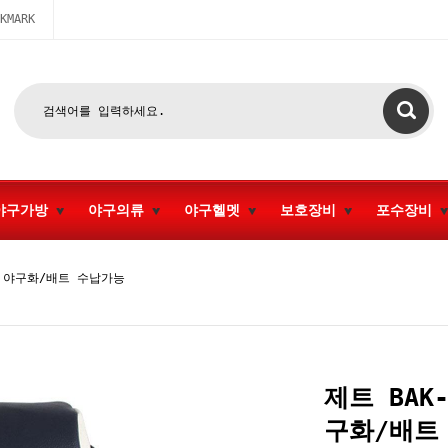
KMARK
야구가방
야구의류
야구헬멧
보호장비
포수장비
비 야구화/배트 수납가능
제트 BAK
구화/배트