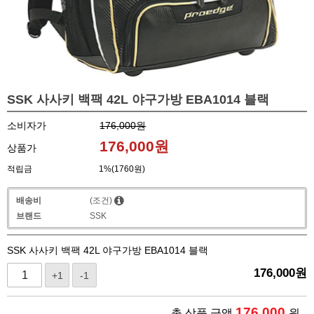
SSK 사사키 백팩 42L 야구가방 EBA1014 블랙
소비자가
176,000원
176,000
원
상품가
적립금
1%(1760원)
배송비
(조건)
브랜드
SSK
SSK 사사키 백팩 42L 야구가방 EBA1014 블랙
176,000
원
+1
-1
176,000
총 상품 금액
원