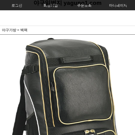
야구일번지 yaguno1.com
로그인
회원가입
주문조회
마이페이지
야구가방
>
백팩