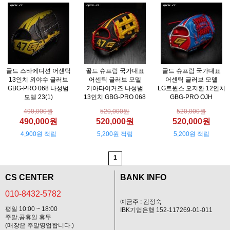
골드 스타에디션 어센틱
골드 슈프림 국가대표
골드 슈프림 국가대표
13인치 외야수 글러브
어센틱 글러브 모델
어센틱 글러브 모델
GBG-PRO 068 나성범
기아타이거즈 나성범
LG트윈스 오지환 12인치
모델 23(1)
13인치 GBG-PRO 068
GBG-PRO OJH
490,000원
520,000원
520,000원
490,000원
520,000원
520,000원
4,900원 적립
5,200원 적립
5,200원 적립
1
CS CENTER
BANK INFO
010-8432-5782
예금주 : 김정숙
평일 10:00 ~ 18:00
IBK기업은행 152-117269-01-011
주말,공휴일 휴무
(매장은 주말영업합니다.)