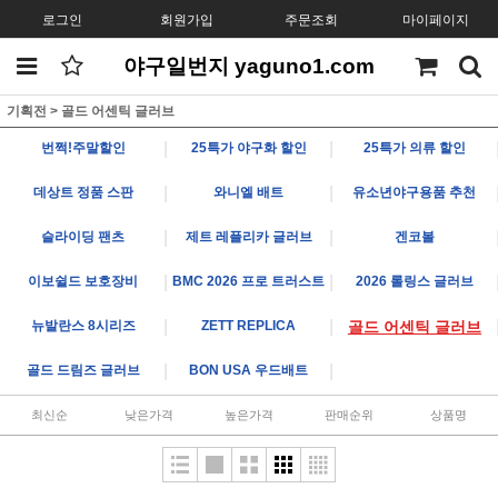
로그인
회원가입
주문조회
마이페이지
야구일번지 yaguno1.com
기획전
>
골드 어센틱 글러브
|
|
번쩍!주말할인
25특가 야구화 할인
25특가 의류 할인
|
|
데상트 정품 스판
와니엘 배트
유소년야구용품 추천
|
|
슬라이딩 팬츠
제트 레플리카 글러브
겐코볼
|
|
이보쉴드 보호장비
BMC 2026 프로 트러스트
2026 롤링스 글러브
|
|
뉴발란스 8시리즈
ZETT REPLICA
골드 어센틱 글러브
|
|
골드 드림즈 글러브
BON USA 우드배트
최신순
낮은가격
높은가격
판매순위
상품명